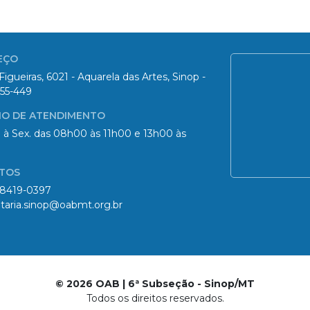
EÇO
Figueiras, 6021 - Aquarela das Artes, Sinop -
55-449
IO DE ATENDIMENTO
 à Sex. das 08h00 às 11h00 e 13h00 às
TOS
98419-0397
taria.sinop@oabmt.org.br
© 2026 OAB | 6ª Subseção - Sinop/MT
Todos os direitos reservados.