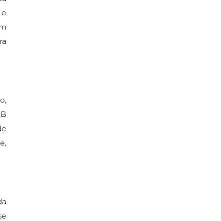
 e
em
ra
o,
AB
de
e,
da
se