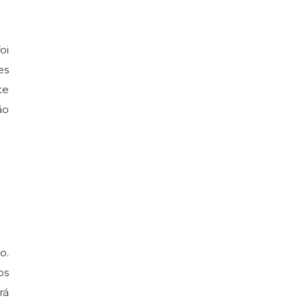
oi
es
te
ão
o.
os
rá