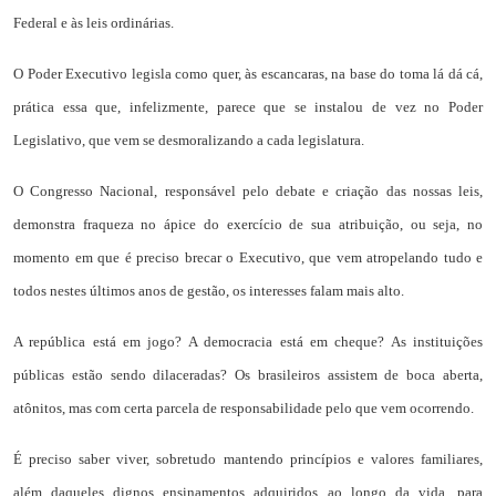
Federal e às leis ordinárias.
O Poder Executivo legisla como quer, às escancaras, na base do toma lá dá cá,
prática essa que, infelizmente, parece que se instalou de vez no Poder
Legislativo, que vem se desmoralizando a cada legislatura.
O Congresso Nacional, responsável pelo debate e criação das nossas leis,
demonstra fraqueza no ápice do exercício de sua atribuição, ou seja, no
momento em que é preciso brecar o Executivo, que vem atropelando tudo e
todos nestes últimos anos de gestão, os interesses falam mais alto.
A república está em jogo? A democracia está em cheque? As instituições
públicas estão sendo dilaceradas? Os brasileiros assistem de boca aberta,
atônitos, mas com certa parcela de responsabilidade pelo que vem ocorrendo.
É preciso saber viver, sobretudo mantendo princípios e valores familiares,
além daqueles dignos ensinamentos adquiridos ao longo da vida, para