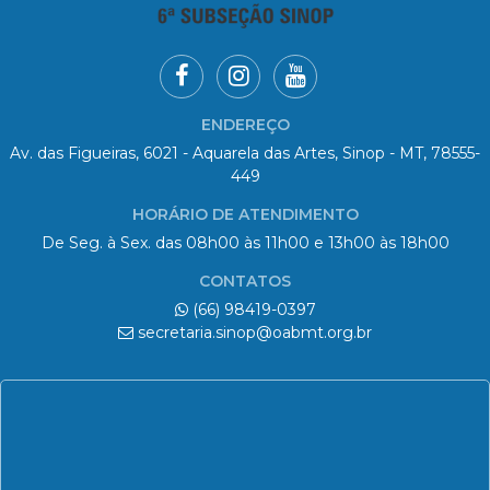
ENDEREÇO
Av. das Figueiras, 6021 - Aquarela das Artes, Sinop - MT, 78555-
449
HORÁRIO DE ATENDIMENTO
De Seg. à Sex. das 08h00 às 11h00 e 13h00 às 18h00
CONTATOS
(66) 98419-0397
secretaria.sinop@oabmt.org.br