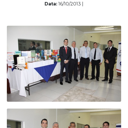
Data:
16/10/2013 |