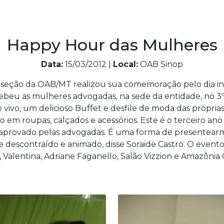
Happy Hour das Mulheres
Data:
15/03/2012 |
Local:
OAB Sinop
ubseção da OAB/MT realizou sua comemoração pelo dia in
cebeu as mulheres advogadas, na sede da entidade, no 
vivo, um delicioso Buffet e desfile de moda das própri
o em roupas, calçados e acessórios. Este é o terceiro ano
 aprovado pelas advogadas. É uma forma de presentearm
escontraído e animado, disse Soraide Castro. O event
Valentina, Adriane Faganello, Salão Vizzion e Amazônia