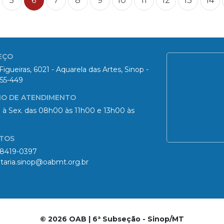
5
6
7
8
9
10
11
12
13
14
EÇO
Figueiras, 6021 - Aquarela das Artes, Sinop -
55-449
IO DE ATENDIMENTO
 à Sex. das 08h00 às 11h00 e 13h00 às
TOS
98419-0397
taria.sinop@oabmt.org.br
© 2026 OAB | 6ª Subseção - Sinop/MT