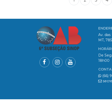
1
2
3
4
ENDER
Av. das 
MT, 785
HORÁR
De Seg.
18h00
CONTA
(66) 
secre