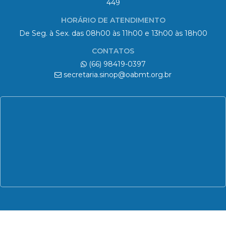
CONTATOS
(66) 98419-0397
secretaria.sinop@oabmt.org.br
© 2026 OAB | 6ª Subseção - Sinop/MT
Todos os direitos reservados.