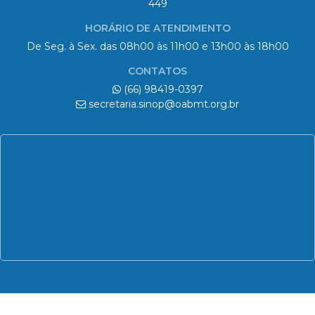
CONTATOS
(66) 98419-0397
secretaria.sinop@oabmt.org.br
© 2026 OAB | 6ª Subseção - Sinop/MT
Todos os direitos reservados.