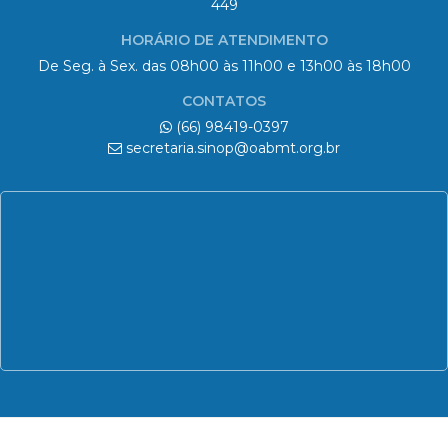
CONTATOS
(66) 98419-0397
secretaria.sinop@oabmt.org.br
© 2026 OAB | 6ª Subseção - Sinop/MT
Todos os direitos reservados.