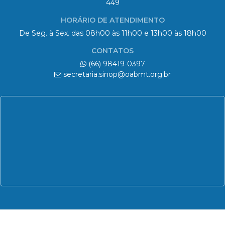
CONTATOS
(66) 98419-0397
secretaria.sinop@oabmt.org.br
© 2026 OAB | 6ª Subseção - Sinop/MT
Todos os direitos reservados.